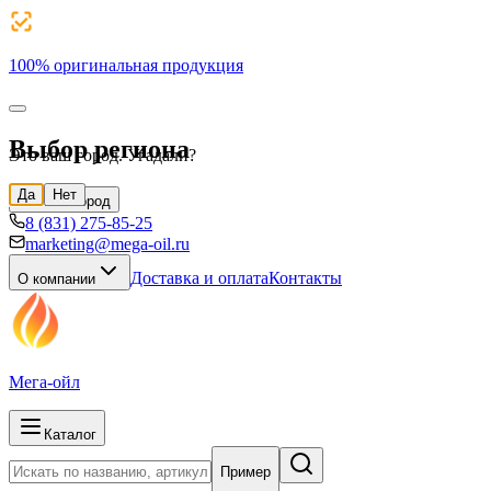
100% оригинальная продукция
Выбор региона
Это ваш город. Угадали?
Да
Нет
Н.Новгород
8 (831) 275-85-25
marketing@mega-oil.ru
Доставка и оплата
Контакты
О компании
Мега-ойл
Каталог
Пример