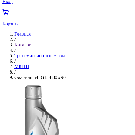
Вход
Корзина
Главная
/
Каталог
/
Трансмиссионные масла
/
МКПП
/
Gazpromneft GL-4 80w90