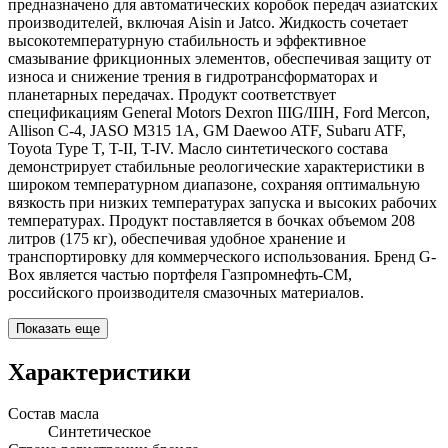
предназначено для автоматических коробок передач азиатских
производителей, включая Aisin и Jatco. Жидкость сочетает
высокотемпературную стабильность и эффективное
смазывание фрикционных элементов, обеспечивая защиту от
износа и снижение трения в гидротрансформаторах и
планетарных передачах. Продукт соответствует
спецификациям General Motors Dexron IIIG/IIIH, Ford Mercon,
Allison C-4, JASO M315 1A, GM Daewoo ATF, Subaru ATF,
Toyota Type T, T-II, T-IV. Масло синтетического состава
демонстрирует стабильные реологические характеристики в
широком температурном диапазоне, сохраняя оптимальную
вязкость при низких температурах запуска и высоких рабочих
температурах. Продукт поставляется в бочках объемом 208
литров (175 кг), обеспечивая удобное хранение и
транспортировку для коммерческого использования. Бренд G-
Box является частью портфеля Газпромнефть-СМ,
российского производителя смазочных материалов.
Показать еще
Характеристики
Состав масла
Синтетическое