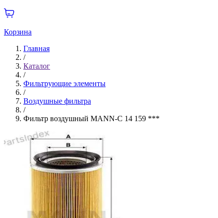
Корзина
Главная
/
Каталог
/
Фильтрующие элементы
/
Воздушные фильтра
/
Фильтр воздушный MANN-C 14 159 ***