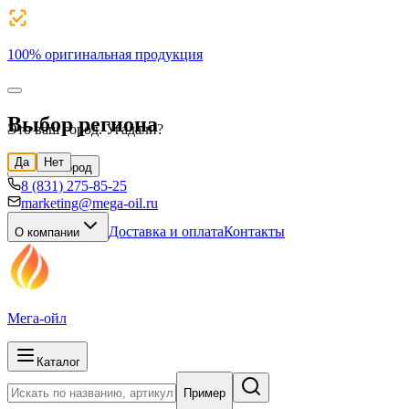
100% оригинальная продукция
Выбор региона
Это ваш город. Угадали?
Да
Нет
Н.Новгород
8 (831) 275-85-25
marketing@mega-oil.ru
Доставка и оплата
Контакты
О компании
Мега-ойл
Каталог
Пример